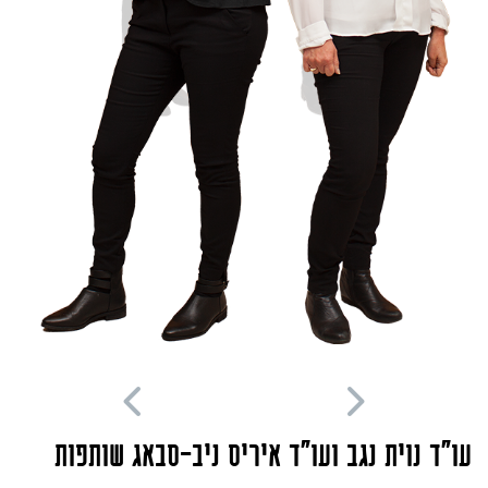
Move
Move
Left
Right
עו״ד נוית נגב ועו"ד איריס ניב-סבאג שותפות