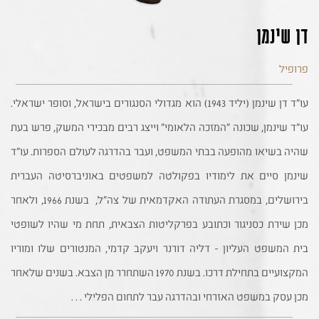
דן שינמן
פרופיל
עו"ד דן שינמן (יליד 1943) הוא מגדולי הסנגורים בישראל, וסופר ישראלי.
עו"ד שינמן, שכונה "המזכה הלאומי" וייצג רבים מבכירי המשק, פרש בעת
שהיה בשיאו מהופעה בבתי המשפט, ועבר בהדרגה לעולם הספרות. עו"ד
שינמן סיים את לימודיו בפקולטה למשפטים באוניברסיטה העברית
בירושלים, במסגרת העתודה האקדמאית של צה"ל, בשנת 1966, ולאחר
מכן שירת כסניגור וכתובע בפרקליטות הצבאית, תחת מי שהיו לשופטי
בית המשפט העליון - דליה דורנר ויעקב קדמי, המנטורים שלו ומוריו
המקצועיים בתחילת דרכו. בשנת 1970 השתחרר מן הצבא. בשנים שלאחר
מכן עסק במשפט האזרחי ובהדרגה עבר לתחום הפלילי . . .