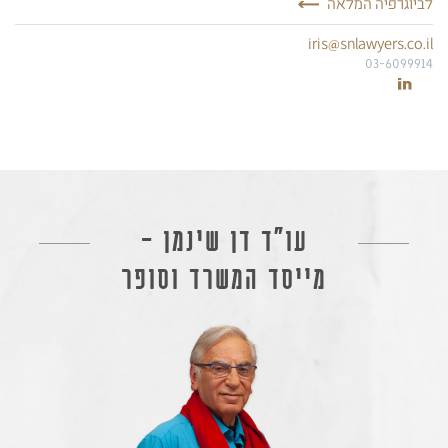
לביוגרפיה המלאה
iris@snlawyers.co.il
03-6099914
עו״ד
נוית
נגב
ועו"ד
איריס
ניב-סבאג
שותפות
בכירות
עו"ד דן שינמן -
ב-
Linkedin
מייסד המשרד וסופר