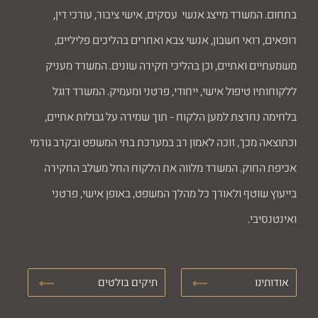
בתחום. המשרד מייצג אנשי עסקים, אישי ציבור, עורכי דין,
רופאים, רואי חשבון, אנשי צבא ואחרים בהליכים פליליים,
משמעתיים ואתיים, וכן בהליכי חקירה שונים. המשרד מעניק
ללקוחותיו טיפול אישי, ייחודי, פרטני ומעמיק. המשרד דוגל
בלחימה נחרצת למען הלקוח - תוך שמירה על גבולות אתיים,
וכתוצאה מכך, זוכה לאמון רב במערכת בתי המשפט ובקרב גורמי
אכיפת החוק. המשרד מלווה את הלקוח החל משלב החקירה
בייעוץ שוטף ולאורך כל מהלך המשפט, באופן אישי, פרטני
ואינטנסיבי.
אודותינו
תיקים בולטים