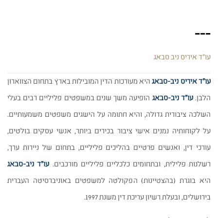
נוית
נגב
ועו"ד
---
איריס
ניב-סבאג
עו״ד איריס ניב סבאג
שותפות
בכירות
ב-
עו"ד איריס ניב-סבאג
היא מעורכות הדין המובילות בארץ בתחום הצווארון
Linkedin
הלבן.
עו"ד ניב-סבאג
הופיעה משך שנים במשפטים פליליים רבים בעלי
השלכה ציבורית גדולה, והיא חתומה על הישגים משפטים משמעותיים.
על לקוחותיה נמנים אישי ציבור בכירים ביותר, אנשי עסקים בולטים,
עורכי דין, ואנשים פרטיים בהליכים פליליים, בתחום של ניירות ערך,
רשלנות פלילית, ובתחומים כלכליים פליליים מורכבים.
עו"ד ניב-סבאג
היא בוגרת (בהצטיינות) הפקולטה למשפטים באוניברסיטה העברית
בירושלים, ובעלת רשיון עריכת דין משנת 1997.