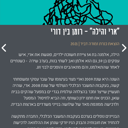
"הסנגור"
הוצאת כנרת זמורה דביר | 2016
הספר "הסנגור" הוא שילוב של סיפורת ועיון. הספר עורר עניין רב גם
בקרב משפטנים וגם אצל ציבור הקוראים שאינם משפטנים. הוא
כולל שמונה סיפורים קצרים ומרתקים - כולם מעולמו של הסנגור
הפלילי, המלווים בהסבריו של המחבר אודות תפיסתו המקצועית
כסנגור.
הסיפורים מהווים קובץ סיפורים קצרים בפני עצמו, אך הם
משמשים גם להדגמת ולהמחשת דברי המחבר אודות הדילמות
והחוויות שהן מנת חלקו של הסנגור, כמו: האם על הסנגור לשאוף
לדעת את האמת? מהו ההבדל בין האמת העובדתית הקשיחה לאמת
הרכה? כיצד נבנית אסטרטגית ההגנה?