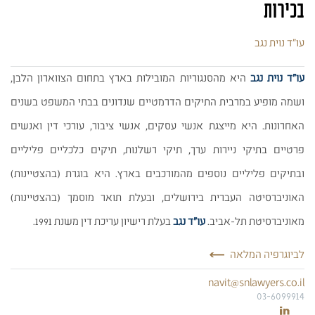
בכירות
עו״ד נוית נגב
עו"ד נוית נגב
היא מהסנגוריות המובילות בארץ בתחום הצווארון הלבן,
ושמה מופיע במרבית התיקים הדרמטיים שנדונים בבתי המשפט בשנים
האחרונות. היא מייצגת אנשי עסקים, אנשי ציבור, עורכי דין ואנשים
פרטיים בתיקי ניירות ערך, תיקי רשלנות, תיקים כלכליים פליליים
ובתיקים פליליים נוספים מהמורכבים בארץ. היא בוגרת (בהצטיינות)
האוניברסיטה העברית בירושלים, ובעלת תואר מוסמך (בהצטיינות)
מאוניברסיטת תל-אביב.
עו"ד נגב
בעלת רישיון עריכת דין משנת 1991.
לביוגרפיה המלאה
navit@snlawyers.co.il
03-6099914
עו״ד