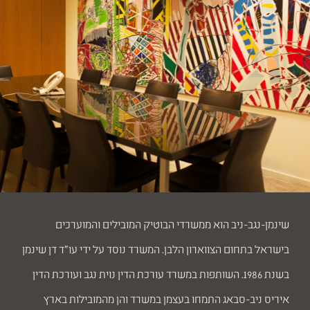
שינמן-נגב-ניב הוא ממשרדי הבוטיק המובילים והמוערכים
בישראל בתחום הצווארון הלבן. המשרד נוסד על ידי עו"ד דן שינמן
בשנת 1986. השותפות במשרד עורכת הדין נוית נגב ועורכת הדין
איריס ניב-סבאג התמחו בעצמן במשרד והן מהמובילות בארץ