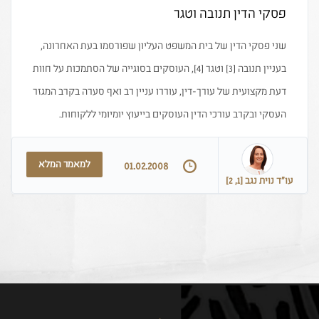
פסקי הדין תנובה וטגר
שני פסקי הדין של בית המשפט העליון שפורסמו בעת האחרונה,
בעניין תנובה [3] וטגר [4], העוסקים בסוגייה של הסתמכות על חוות
דעת מקצועית של עורך-דין, עוררו עניין רב ואף סערה בקרב המגזר
העסקי ובקרב עורכי הדין העוסקים בייעוץ יומיומי ללקוחות.
למאמר המלא
01.02.2008
עו״ד נוית נגב [1, 2]