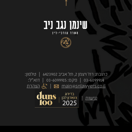
כתובת: רח' ויצמן 2, תל אביב 6423902 | טלפון:
03-6099914 | פקס: 03-6099915 | דוא״ל:
main@snlawyers.co.il
|
הצהרת
נגישות
|