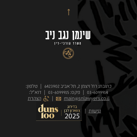
כתובת: רח' ויצמן 2, תל אביב 6423902 | טלפון:
03-6099914 | פקס: 03-6099915 | דוא״ל:
main@snlawyers.co.il
|
הצהרת
נגישות
|